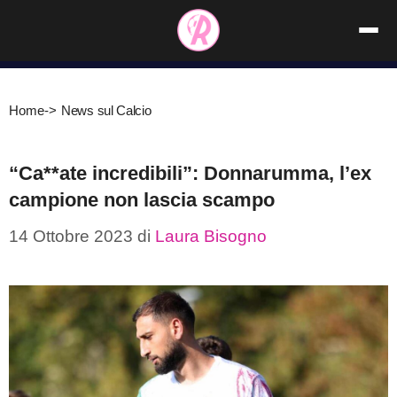
Vai
al
contenuto
Home
->
News sul Calcio
“Ca**ate incredibili”: Donnarumma, l’ex
campione non lascia scampo
14 Ottobre 2023
di
Laura Bisogno