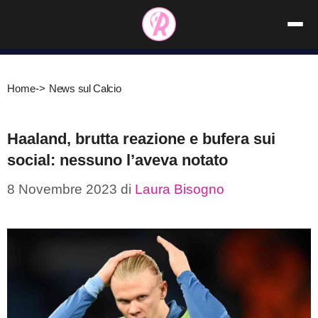
Vai
al
contenuto
Home
->
News sul Calcio
Haaland, brutta reazione e bufera sui
social: nessuno l’aveva notato
8 Novembre 2023
di
Laura Bisogno