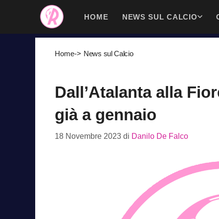
Vai
HOME
NEWS SUL CALCIO
al
contenuto
Home
->
News sul Calcio
Dall’Atalanta alla Fio
già a gennaio
18 Novembre 2023
di
Danilo De Falco