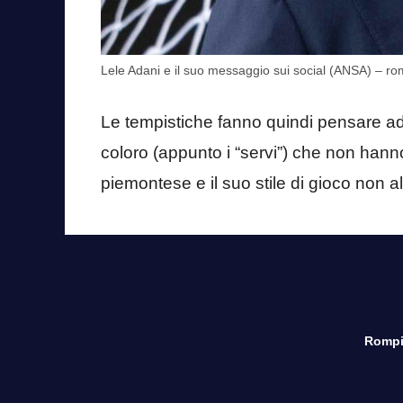
Lele Adani e il suo messaggio sui social (ANSA) – rom
Le tempistiche fanno quindi pensare ad u
coloro (appunto i “servi”) che non hanno
piemontese e il suo stile di gioco non al
Rompi