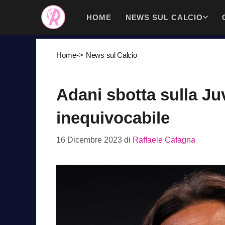
Vai
HOME
NEWS SUL CALCIO
al
contenuto
Home
->
News sul Calcio
Adani sbotta sulla J
inequivocabile
16 Dicembre 2023
di
Raffaele Cafagna