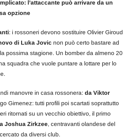
plicato: l’attaccante può arrivare da un
osa opzione
anti
: i rossoneri devono sostituire Olivier Giroud
novo di Luka Jovic
non può certo bastare ad
ella possima stagione. Un bomber da almeno 20
na squadra che vuole puntare a lottare per lo
ne.
randi manovre in casa rossonera:
da Viktor
o Gimenez: tutti profili poi scartati soprattutto
ri ritornati su un vecchio obiettivo, il primo
 a Joshua Zirkzee
, centravanti olandese del
cercato da diversi club.