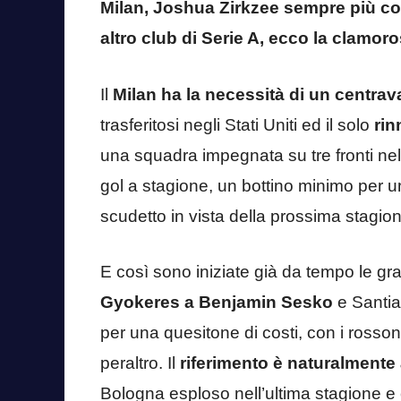
Milan, Joshua Zirkzee sempre più com
altro club di Serie A, ecco la clamor
Il
Milan ha la necessità di un centrav
trasferitosi negli Stati Uniti ed il solo
rin
una squadra impegnata su tre fronti n
gol a stagione, un bottino minimo per u
scudetto in vista della prossima stagio
E così sono iniziate già da tempo le g
Gyokeres a Benjamin Sesko
e Santiag
per una quesitone di costi, con i rossone
peraltro. Il
riferimento è naturalmente
Bologna esploso nell’ultima stagione e 