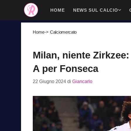
Vai
HOME
NEWS SUL CALCIO
al
contenuto
Home
->
Calciomercato
Milan, niente Zirkzee:
A per Fonseca
22 Giugno 2024
di
Giancarlo