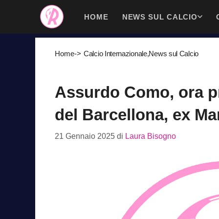
Vai
HOME
NEWS SUL CALCIO
al
contenuto
Home
->
Calcio Internazionale
,
News sul Calcio
Assurdo Como, ora pr
del Barcellona, ex Ma
21 Gennaio 2025
di
Laura Bisogno