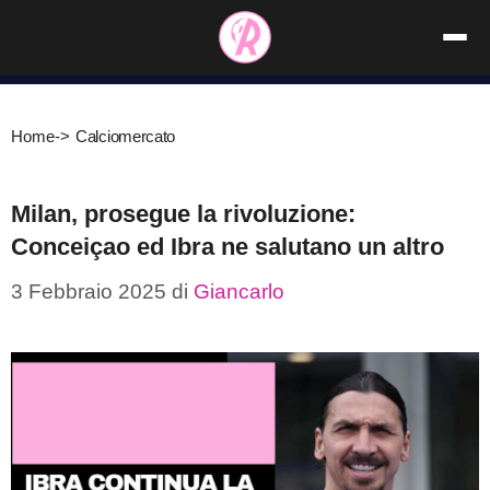
Vai
al
contenuto
Home
->
Calciomercato
Milan, prosegue la rivoluzione:
Conceiçao ed Ibra ne salutano un altro
3 Febbraio 2025
di
Giancarlo