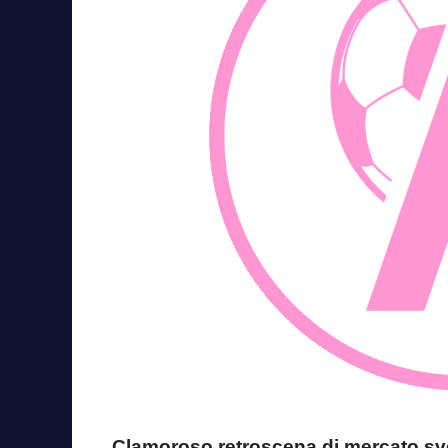
Clamoroso retroscena di mercato svel