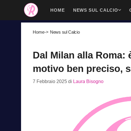
Vai
HOME
NEWS SUL CALCIO
al
contenuto
Home
->
News sul Calcio
Dal Milan alla Roma: è
motivo ben preciso, s
7 Febbraio 2025
di
Laura Bisogno