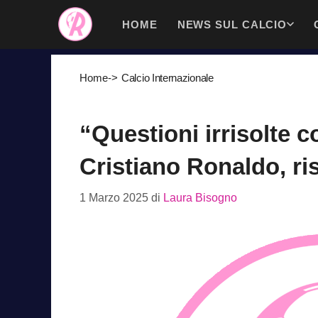
Vai
HOME
NEWS SUL CALCIO
al
contenuto
Home
->
Calcio Internazionale
“Questioni irrisolte c
Cristiano Ronaldo, ri
1 Marzo 2025
di
Laura Bisogno