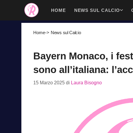
Vai
HOME
NEWS SUL CALCIO
al
contenuto
Home
->
News sul Calcio
Bayern Monaco, i fest
sono all’italiana: l’a
15 Marzo 2025
di
Laura Bisogno