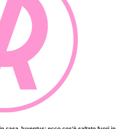
in casa Juventus: ecco cos’è saltato fuori in