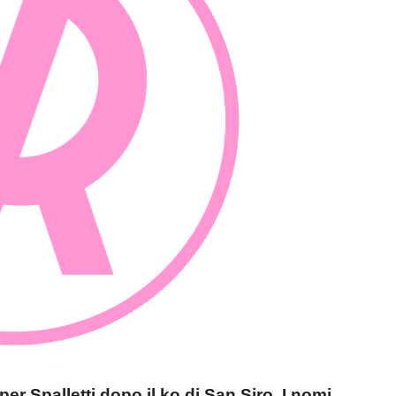
per Spalletti dopo il ko di San Siro. I nomi