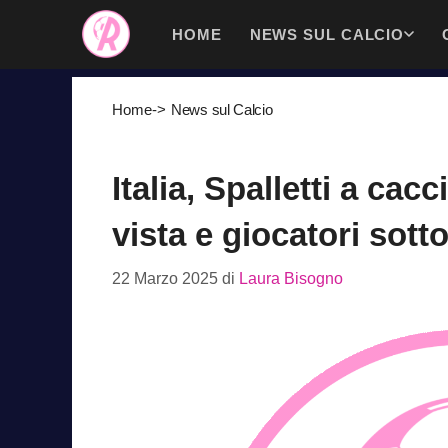
Vai
HOME
NEWS SUL CALCIO
al
contenuto
Home
->
News sul Calcio
Italia, Spalletti a cac
vista e giocatori sot
22 Marzo 2025
di
Laura Bisogno