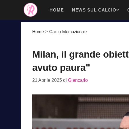
Vai
HOME
NEWS SUL CALCIO
al
contenuto
Home
->
Calcio Internazionale
Milan, il grande obie
avuto paura”
21 Aprile 2025
di
Giancarlo