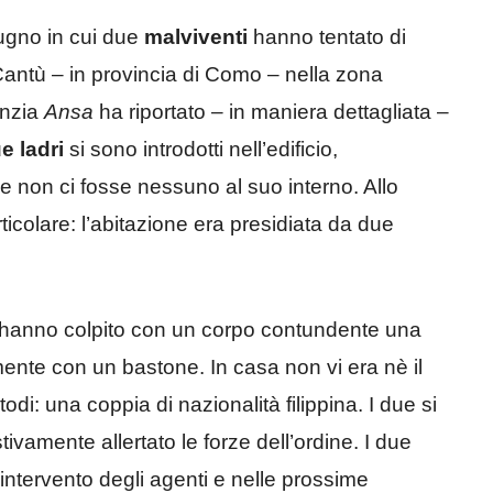
iugno in cui due
malviventi
hanno tentato di
 Cantù – in provincia di Como – nella zona
enzia
Ansa
ha riportato – in maniera dettagliata –
 ladri
si sono introdotti nell’edificio,
e non ci fosse nessuno al suo interno. Allo
icolare: l’abitazione era presidiata da due
ti hanno colpito con un corpo contundente una
mente con un bastone. In casa non vi era nè il
odi: una coppia di nazionalità filippina. I due si
vamente allertato le forze dell’ordine. I due
l’intervento degli agenti e nelle prossime