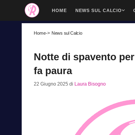
Vai
HOME
NEWS SUL CALCIO
al
contenuto
Home
->
News sul Calcio
Notte di spavento per
fa paura
22 Giugno 2025
di
Laura Bisogno