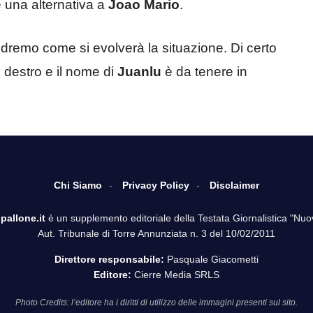
 una alternativa a
Joao Mario
.
remo come si evolverà la situazione. Di certo
o destro e il nome di
Juanlu
è da tenere in
Chi Siamo
Privacy Policy
Disclaimer
pallone.it
è un supplemento editoriale della Testata Giornalistica "Nuo
Aut. Tribunale di Torre Annunziata n. 3 del 10/02/2011
Direttore responsabile:
Pasquale Giacometti
Editore:
Cierre Media SRLS
Photo Credits: l’editore ha i diritti di utilizzo delle immagini presenti sul sito.