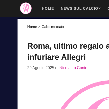
Vai
HOME
NEWS SUL CALCIO
al
contenuto
Home
->
Calciomercato
Roma, ultimo regalo a
infuriare Allegri
29 Agosto 2025
di
Nicola Lo Conte