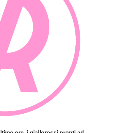
time ore, i giallorossi pronti ad