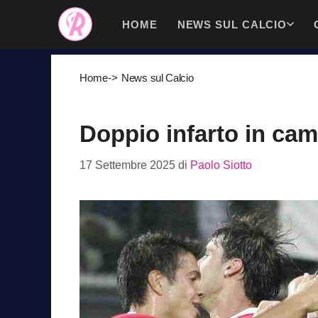
Vai
HOME
NEWS SUL CALCIO
al
contenuto
Home
->
News sul Calcio
Doppio infarto in cam
17 Settembre 2025
di
Paolo Siotto