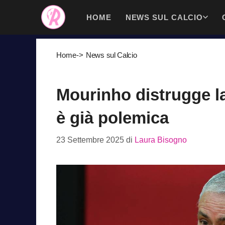
Vai
HOME
NEWS SUL CALCIO
al
contenuto
Home
->
News sul Calcio
Mourinho distrugge l
è già polemica
23 Settembre 2025
di
Laura Bisogno