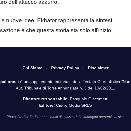
uro dell’attacco azzurro.
 e nuove idee, Ekhator rappresenta la sintesi
nsazione è che questa storia sia solo all’inizio.
Chi Siamo
Privacy Policy
Disclaimer
pallone.it
è un supplemento editoriale della Testata Giornalistica "Nuo
Aut. Tribunale di Torre Annunziata n. 3 del 10/02/2011
Direttore responsabile:
Pasquale Giacometti
Editore:
Cierre Media SRLS
Photo Credits: l’editore ha i diritti di utilizzo delle immagini presenti sul sito.