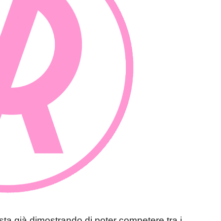
sta già dimostrando di poter competere tra i