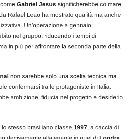
te come
Gabriel Jesus
significherebbe colmare
 da
Rafael Leao
ha mostrato qualità ma anche
alizzativa. Un’operazione a gennaio
ubito nel gruppo, riducendo i tempi di
ma in più per affrontare la seconda parte della
nal
non sarebbe solo una scelta tecnica ma
e confermarsi tra le protagoniste in Italia.
bbe ambizione, fiducia nel progetto e desiderio
 lo stesso brasiliano classe
1997
, a caccia di
 decisamente altalenante in quel di
Londra
.