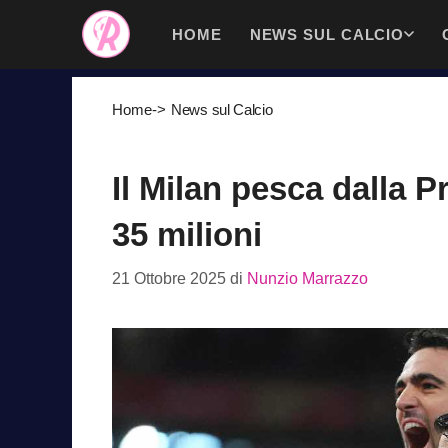
Vai
HOME
NEWS SUL CALCIO
al
contenuto
Home
->
News sul Calcio
Il Milan pesca dalla P
35 milioni
21 Ottobre 2025
di
Nunzio Marrazzo