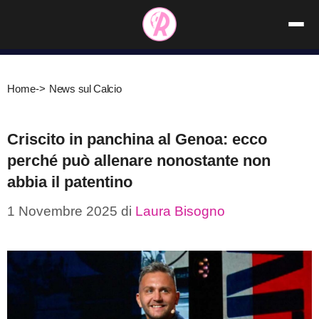
Vai
al
contenuto
Home
->
News sul Calcio
Criscito in panchina al Genoa: ecco
perché può allenare nonostante non
abbia il patentino
1 Novembre 2025
di
Laura Bisogno