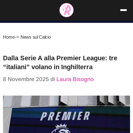
Vai
al
contenuto
Home
->
News sul Calcio
Dalla Serie A alla Premier League: tre
“italiani” volano in Inghilterra
8 Novembre 2025
di
Laura Bisogno