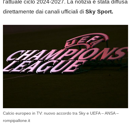
l’attuale ciclo 2024-2027. La notizia è stata diffusa
direttamente dai canali ufficiali di
Sky Sport.
Calcio europeo in TV: nuovo accordo tra Sky e UEFA – ANSA –
rompipallone.it