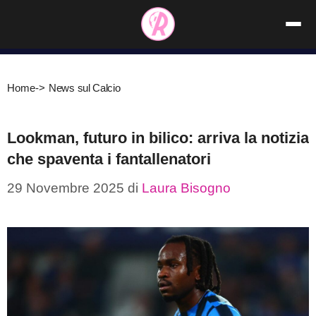
Vai
al
contenuto
Home
->
News sul Calcio
Lookman, futuro in bilico: arriva la notizia
che spaventa i fantallenatori
29 Novembre 2025
di
Laura Bisogno