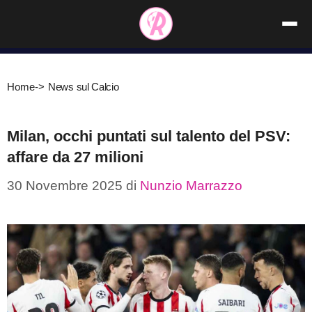
Vai
al
contenuto
Home
->
News sul Calcio
Milan, occhi puntati sul talento del PSV:
affare da 27 milioni
30 Novembre 2025
di
Nunzio Marrazzo