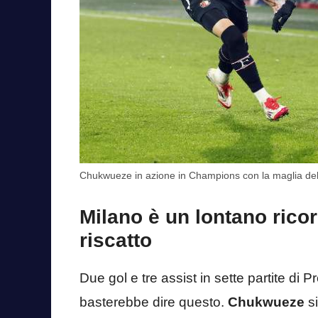
Chukwueze in azione in Champions con la maglia del
Milano è un lontano ricor
riscatto
Due gol e tre assist in sette partite di 
basterebbe dire questo.
Chukwueze
si