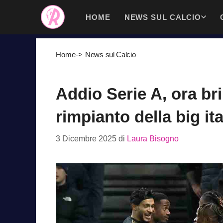
Vai
HOME
NEWS SUL CALCIO
al
contenuto
Home
->
News sul Calcio
Addio Serie A, ora bri
rimpianto della big it
3 Dicembre 2025
di
Laura Bisogno