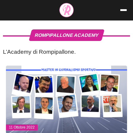
Vai
al
contenuto
ROMPIPALLONE ACADEMY
L’Academy di Rompipallone.
11 Ottobre 2022