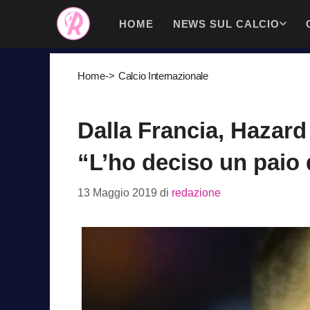
Vai
HOME
NEWS SUL CALCIO
al
contenuto
Home
->
Calcio Internazionale
Dalla Francia, Hazard
“L’ho deciso un paio 
13 Maggio 2019
di
redazione