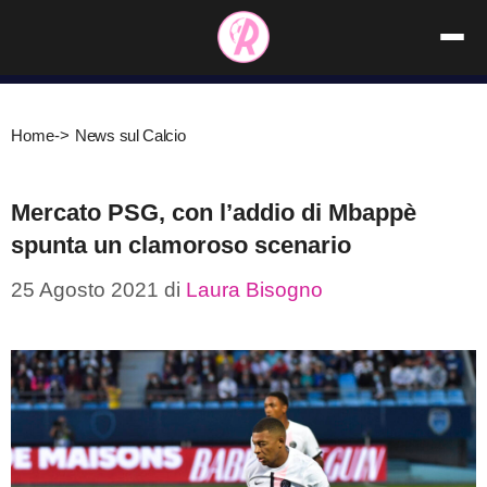
Vai
al
contenuto
Home
->
News sul Calcio
Mercato PSG, con l’addio di Mbappè
spunta un clamoroso scenario
25 Agosto 2021
di
Laura Bisogno