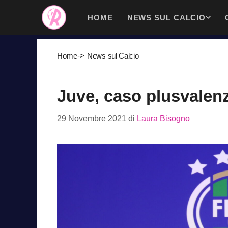
Vai
HOME
NEWS SUL CALCIO
al
contenuto
Home
->
News sul Calcio
Juve, caso plusvalenz
29 Novembre 2021
di
Laura Bisogno