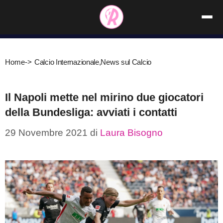
Vai
al
contenuto
Home
->
Calcio Internazionale
,
News sul Calcio
Il Napoli mette nel mirino due giocatori
della Bundesliga: avviati i contatti
29 Novembre 2021
di
Laura Bisogno