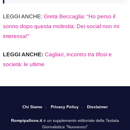
LEGGI ANCHE:
Greta Beccaglia: “Ho perso il
sonno dopo questa molestia. Dei social non mi
interessa!”
LEGGI ANCHE:
Cagliari, incontro tra tifosi e
società: le ultime
Chi Siamo
Privacy Policy
Disclaimer
Rompipallone.it
è un supplemento editoriale della Testata
Giornalistica "Nuovevoci"