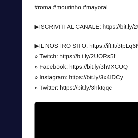
#roma #mourinho #mayoral
▶ISCRIVITI AL CANALE: https://bit.ly
▶IL NOSTRO SITO: https://ift.tt/3tpLq6
» Twitch: https://bit.ly/2UORs5f
» Facebook: https://bit.ly/3h9XCUQ
» Instagram: https://bit.ly/3x4IDCy
» Twitter: https://bit.ly/3hktqqc