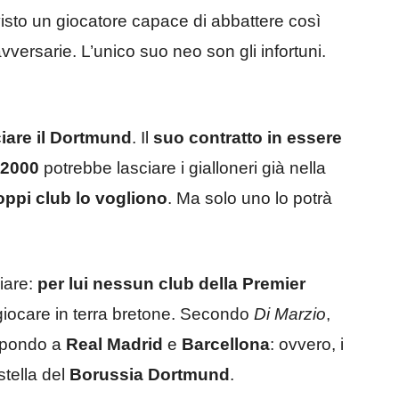
sto un giocatore capace di abbattere così
versarie. L’unico suo neo son gli infortuni.
iare il Dortmund
. Il
suo contratto in essere
 2000
potrebbe lasciare i gialloneri già nella
oppi club lo vogliono
. Ma solo uno lo potrà
hiare:
per lui nessun club della Premier
giocare in terra bretone. Secondo
Di Marzio
,
ispondo a
Real Madrid
e
Barcellona
: ovvero, i
stella del
Borussia Dortmund
.