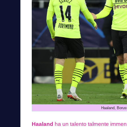
Haaland, Borus
Haaland
ha un talento talmente imme