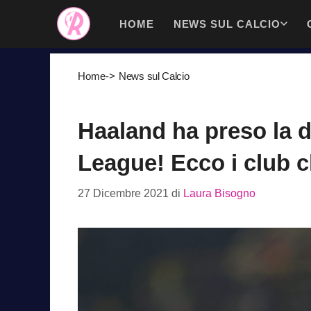
Vai
HOME
NEWS SUL CALCIO
al
contenuto
Home
->
News sul Calcio
Haaland ha preso la d
League! Ecco i club 
27 Dicembre 2021
di
Laura Bisogno