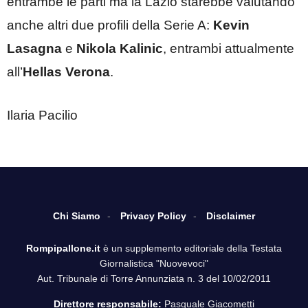
entrambe le parti ma la Lazio starebbe valutando
anche altri due profili della Serie A:
Kevin
Lasagna
e
Nikola Kalinic
, entrambi attualmente
all’
Hellas Verona
.
Ilaria Pacilio
Chi Siamo
Privacy Policy
Disclaimer
Rompipallone.it
è un supplemento editoriale della Testata
Giornalistica "Nuovevoci"
Aut. Tribunale di Torre Annunziata n. 3 del 10/02/2011
Direttore responsabile:
Pasquale Giacometti