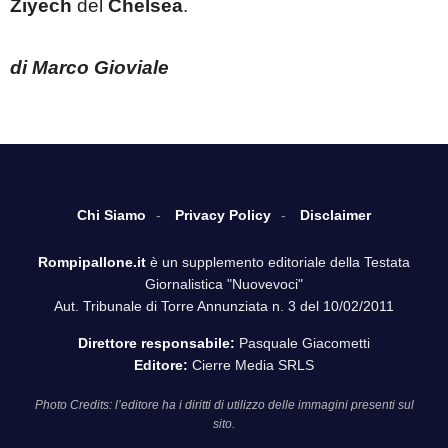
Ziyech
del
Chelsea
.
di Marco Gioviale
Chi Siamo
Privacy Policy
Disclaimer
Rompipallone.it
è un supplemento editoriale della Testata
Giornalistica "Nuovevoci"
Aut. Tribunale di Torre Annunziata n. 3 del 10/02/2011
Direttore responsabile:
Pasquale Giacometti
Editore:
Cierre Media SRLS
Photo Credits: l’editore ha i diritti di utilizzo delle immagini presenti sul
sito.