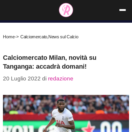
Vai
al
contenuto
Home
->
Calciomercato
,
News sul Calcio
Calciomercato Milan, novità su
Tanganga: accadrà domani!
20 Luglio 2022
di
redazione