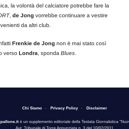
ca, la volontà del calciatore potrebbe fare la
ORT
,
de
Jong
vorrebbe continuare a vestire
enienti da altri club.
fatti
Frenkie de Jong
non è mai stato così
to verso
Londra
, sponda
Blues
.
Chi Siamo
Privacy Policy
Disclaimer
pallone.it
è un supplemento editoriale della Testata Giornalistica "Nuo
Aut. Tribunale di Torre Annunziata n. 3 del 10/02/2011