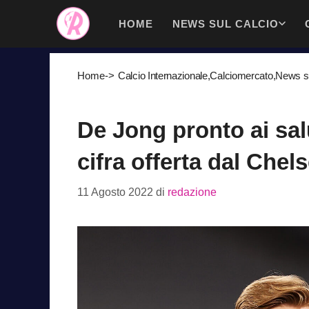
Vai
HOME
NEWS SUL CALCIO
al
contenuto
Home
->
Calcio Internazionale
,
Calciomercato
,
News su
De Jong pronto ai salu
cifra offerta dal Chel
11 Agosto 2022
di
redazione