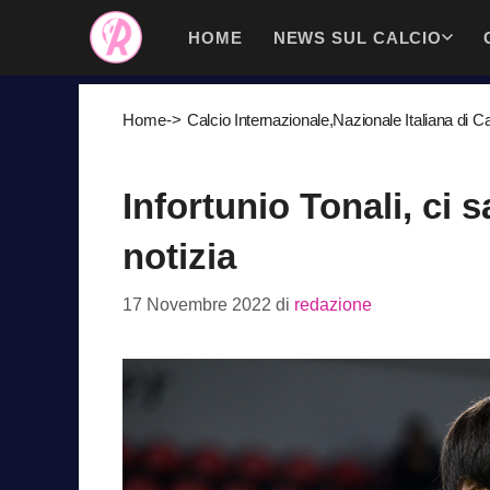
Vai
HOME
NEWS SUL CALCIO
al
contenuto
Home
->
Calcio Internazionale
,
Nazionale Italiana di Ca
Infortunio Tonali, ci s
notizia
17 Novembre 2022
di
redazione