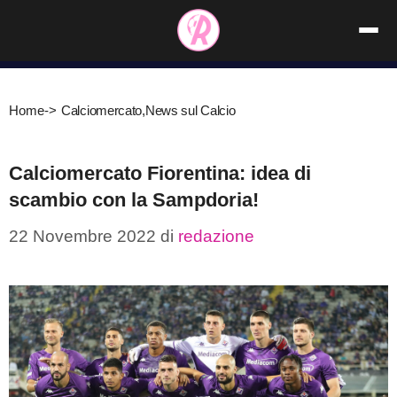
Vai
al
contenuto
Home
->
Calciomercato
,
News sul Calcio
Calciomercato Fiorentina: idea di
scambio con la Sampdoria!
22 Novembre 2022
di
redazione