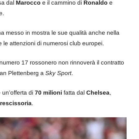
sa dal
Marocco
e il cammino di
Ronaldo
e
e.
ha messo in mostra le sue qualità anche nella
e le attenzioni di numerosi club europei.
il numero 17 rossonero non rinnoverà il contratto
orian Plettenberg a
Sky Sport
.
 un’offerta di
70 milioni
fatta dal
Chelsea
,
 rescissoria
.