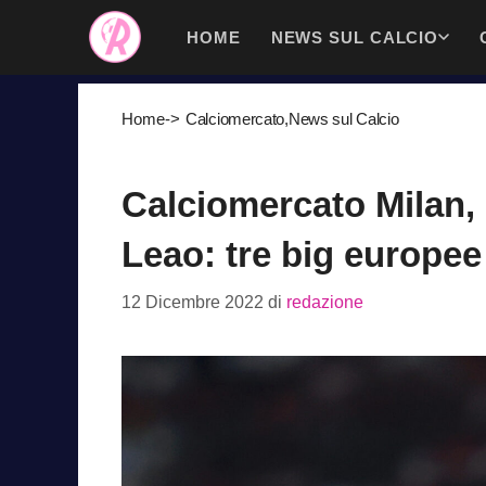
Vai
HOME
NEWS SUL CALCIO
al
contenuto
Home
->
Calciomercato
,
News sul Calcio
Calciomercato Milan, 
Leao: tre big europee 
12 Dicembre 2022
di
redazione