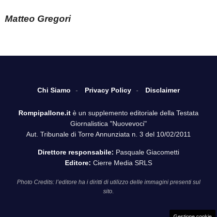
Matteo Gregori
Chi Siamo
Privacy Policy
Disclaimer
Rompipallone.it
è un supplemento editoriale della Testata
Giornalistica "Nuovevoci"
Aut. Tribunale di Torre Annunziata n. 3 del 10/02/2011
Direttore responsabile:
Pasquale Giacometti
Editore:
Cierre Media SRLS
Photo Credits: l’editore ha i diritti di utilizzo delle immagini presenti sul
sito.
Gestione cookie