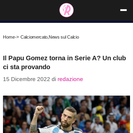
Vai
al
contenuto
Home
->
Calciomercato
,
News sul Calcio
Il Papu Gomez torna in Serie A? Un club
ci sta provando
15 Dicembre 2022
di
redazione