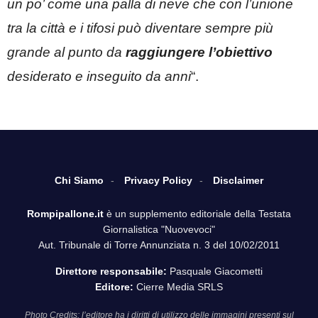
un po’ come una palla di neve che con l’unione
tra la città e i tifosi può diventare sempre più
grande al punto da
raggiungere l’obiettivo
desiderato e inseguito da anni
“.
Chi Siamo
Privacy Policy
Disclaimer
Rompipallone.it
è un supplemento editoriale della Testata
Giornalistica "Nuovevoci"
Aut. Tribunale di Torre Annunziata n. 3 del 10/02/2011
Direttore responsabile:
Pasquale Giacometti
Editore:
Cierre Media SRLS
Photo Credits: l’editore ha i diritti di utilizzo delle immagini presenti sul