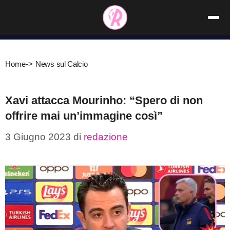
Vai
al
contenuto
Home
->
News sul Calcio
Xavi attacca Mourinho: “Spero di non
offrire mai un’immagine così”
3 Giugno 2023
di
redazione