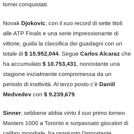
tornei conquistati.
Novak
Djokovic
, con il suo record di sette titoli
alle ATP Finals e una serie impressionante di
vittorie, guida la classifica dei guadagni con un
totale di
$
15.952,044
. Segue
Carlos Alcaraz
che
ha accumulato
$ 10.753,431
, nonostante una
stagione inizialmente compromessa da un
periodo di inattività. Al terzo posto c’è
Daniil
Medvedev
con
$ 9.239,679
.
Sinner
, sebbene abbia vinto il suo primo torneo
Masters 1000 a Toronto e sorpassato giocatori di
calibro mondiale, ha raggiunto l’importante