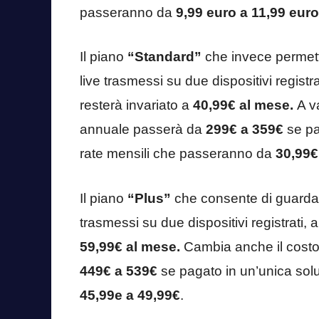
passeranno da
9,99 euro a 11,99 euro
Il piano
“Standard”
che invece permett
live trasmessi su due dispositivi registr
resterà invariato a
40,99€ al mese.
A v
annuale passerà da
299€ a 359€
se pa
rate mensili che passeranno da
30,99€
Il piano
“Plus”
che consente di guardar
trasmessi su due dispositivi registrati, 
59,99€ al mese.
Cambia anche il cost
449€ a 539€
se pagato in un’unica sol
45,99e a 49,99€
.