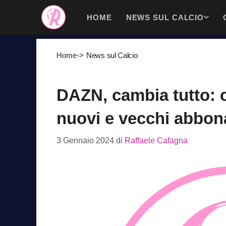
Vai
HOME
NEWS SUL CALCIO
al
contenuto
Home
->
News sul Calcio
DAZN, cambia tutto: 
nuovi e vecchi abbonat
3 Gennaio 2024
di
Raffaele Cafagna