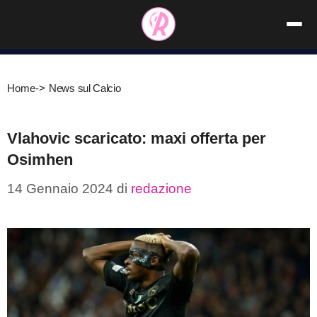
Vai
al
contenuto
Home
->
News sul Calcio
Vlahovic scaricato: maxi offerta per
Osimhen
14 Gennaio 2024
di
redazione