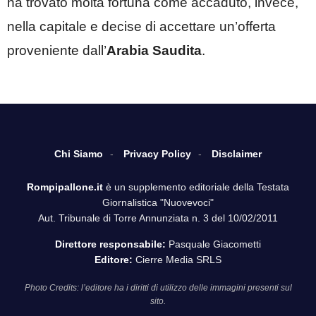
ha trovato molta fortuna come accaduto, invece,
nella capitale e decise di accettare un’offerta
proveniente dall’
Arabia Saudita
.
Chi Siamo
Privacy Policy
Disclaimer
Rompipallone.it
è un supplemento editoriale della Testata
Giornalistica "Nuovevoci"
Aut. Tribunale di Torre Annunziata n. 3 del 10/02/2011
Direttore responsabile:
Pasquale Giacometti
Editore:
Cierre Media SRLS
Photo Credits: l’editore ha i diritti di utilizzo delle immagini presenti sul
sito.