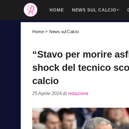
Vai
HOME
NEWS SUL CALCIO
al
contenuto
Home
->
News sul Calcio
“Stavo per morire asfi
shock del tecnico sc
calcio
25 Aprile 2024
di
redazione