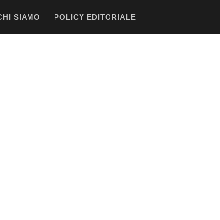
CHI SIAMO
POLICY EDITORIALE
18 Feb 2024 · 19:00
Riduzione dell’ingaggio accettata: firma 
Clamoroso colpo di scena per il prossimo calciomercato es