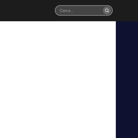
Cerca
9 totali
anti Juve
tivo: il big sta per firmare, così la Juve sta per essere…